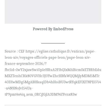
Powered By EmbedPress
Source : CEF https://eglise.catholique.fr/vatican/pape-
leon-xiv/voyages-officiels-pape-leon/pape-leon-xiv-
france-septembre-2026/?
fbclid=IwY2xjawSwiOpleHRuA2FlbQIxMABicmlkETBRbEdu
MXZTenhCRk80VGVHc3J0YwZhcHBfaWQQMjIyMDM5MTc
4ODIwMDg5MgABHkaq1Db4hHoiBU3wtRYqkEFlXIT8PEO7i4
-u4NSNoJvl54Ua-
tP9pmt4s4iq_aem_0RCjJGjlA3DM96IYvnx83w