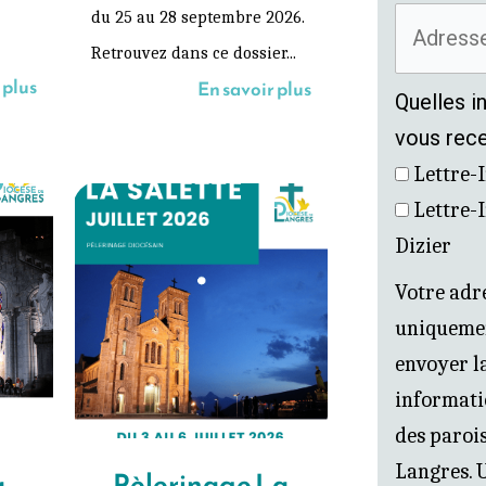
du 25 au 28 septembre 2026.
Retrouvez dans ce dossier...
 plus
En savoir plus
Quelles i
vous rece
Lettre-I
Lettre-I
Dizier
Votre adre
uniquemen
envoyer la
informati
des parois
Langres. U
à
Pèlerinage La