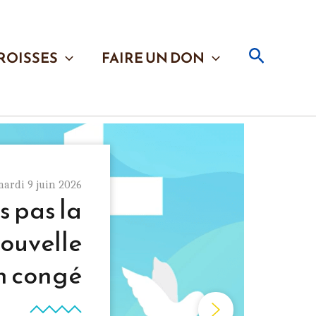
Recherc
ROISSES
FAIRE UN DON
mardi 9 juin 2026
 pas la
ouvelle
n congé