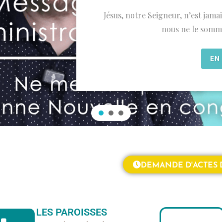
Jésus, notre Seigneur, n’est jama
nous ne le somm
EN
DEMANDE D'ACTES 
LES PAROISSES