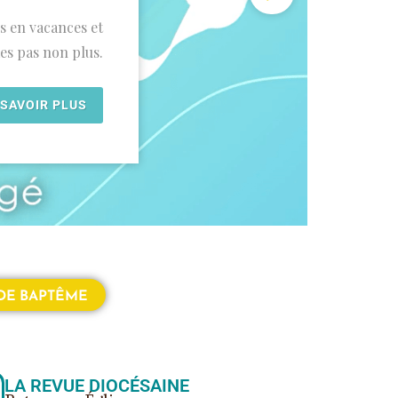
is en vacances et
es pas non plus.
 SAVOIR PLUS
DE BAPTÊME
LA REVUE DIOCÉSAINE