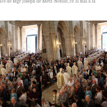
âce de Mgr Joseph de Metz-Noblat, ce 31 mai à la