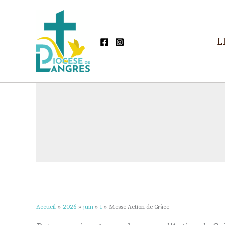
Aller
au
contenu
L
Accueil
2026
juin
1
Messe Action de Grâce